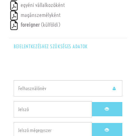
egyéni vállalkozóként
magánszemélyként
foreigner
(külföldi)
BEJELENTKEZÉSHEZ SZÜKSÉGES ADATOK
(default)
(success)
(error)