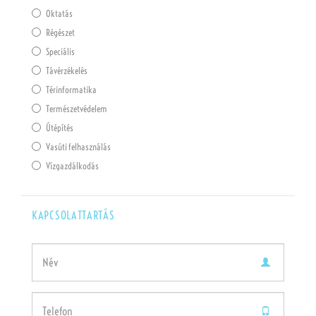
Oktatás
Régészet
Speciális
Távérzékelés
Térinformatika
Természetvédelem
Útépítés
Vasúti felhasználás
Vízgazdálkodás
KAPCSOLATTARTÁS
(default)
(success)
(error)