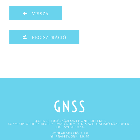
VISSZA
REGISZTRÁCIÓ
GNSS
LECHNER TUDÁSKÖZPONT NONPROFIT KFT.
KOZMIKUS GEODÉZIAI OBSZERVATÓRIUM
- GNSS SZOLGÁLTATÓ KÖZPONT©
•
JOGI NYILATKOZAT
HONLAP VERZIÓ: 2.2.0
YII FRAMEWORK: 2.0.49