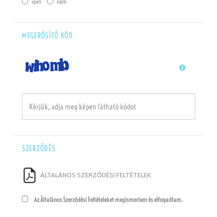
igen
nem
MEGERŐSÍTŐ KÓD
(default)
(success)
(error)
SZERZŐDÉS
ÁLTALÁNOS SZERZŐDÉSI FELTÉTELEK
Az Általános Szerződési Feltételeket megismertem és elfogadtam.