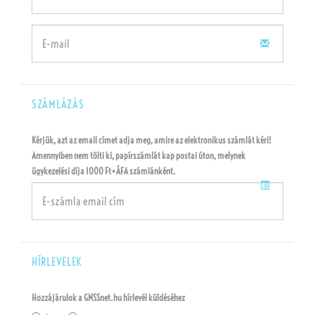
(default)
(success)
(error)
(default)
(success)
(error)
SZÁMLÁZÁS
Kérjük, azt az email címet adja meg, amire az elektronikus számlát kéri!
Amennyiben nem tölti ki, papírszámlát kap postai úton, melynek
ügykezelési díja 1000 Ft+ÁFA számlánként.
(default)
(success)
(error)
HÍRLEVELEK
Hozzájárulok a GNSSnet.hu hírlevél küldéséhez