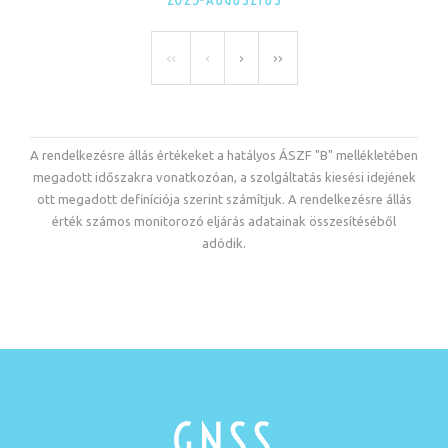
<<
<
>
>>
A rendelkezésre állás értékeket a hatályos ÁSZF "B" mellékletében
megadott időszakra vonatkozóan, a szolgáltatás kiesési idejének
ott megadott definíciója szerint számítjuk. A rendelkezésre állás
érték számos monitorozó eljárás adatainak összesítéséből
adódik.
GNSS